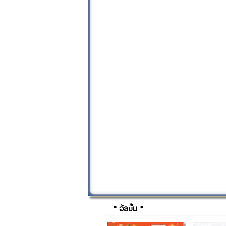
* อัลบั้ม *