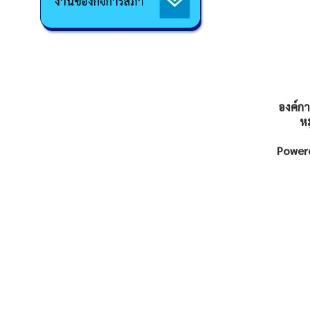
งานของกิจการสภา
องค์ก
หม
Powere