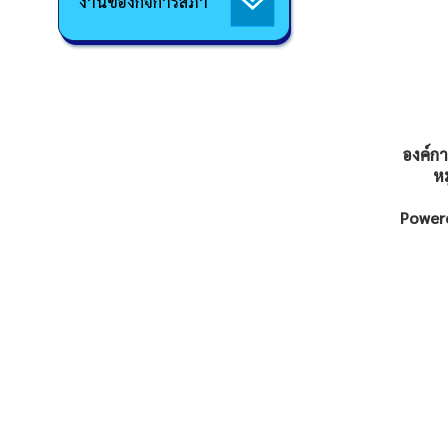
งานของกิจการสภา
องค์ก
หม
Powere